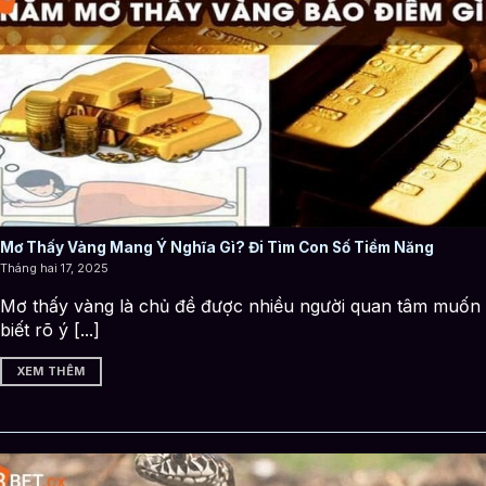
loạt các siêu phẩm hấp dẫn. Những trò chơi tại đây
luôn khác biệt và độc đáo so với các địa điểm khác
trên thị trường. Sự đa dạng này tạo ra một không gian
giải trí đảm bảo trải nghiệm tuyệt vời nhất của game
thủ. Bạn có thể tùy chọn hoặc thay đổi các bàn chơi
khác nhau trong quá trình tham gia.
Lý do quan trọng nhất mà xổ số lại là trò chơi hấp dẫn
và hot hit chính là tỷ lệ trả thưởng rất cao. Người chơi
có thể nhận được số tiền rất lớn nếu là người may
Mơ Thấy Vàng Mang Ý Nghĩa Gì? Đi Tìm Con Số Tiềm Năng
mắn trúng giải. Cùng với đó là hàng Điều này mang
Tháng hai 17, 2025
đến nguồn động lực và tinh thần cho game thủ thử
thách với thể loại độc đáo.
Mơ thấy vàng là chủ đề được nhiều người quan tâm muốn
biết rõ ý [...]
XEM THÊM