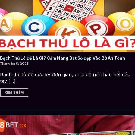
Thông tin về quy định luật chơi cơ bản mà bạn nên nắm rõ
Những thuật ngữ cơ bản của Xổ Số
Bạch Thủ Lô Đề Là Gì? Cẩm Nang Bắt Số Đẹp Vào Bờ An Toàn
Để có thể có được một trải nghiệm tuyệt vời và dễ
Tháng ba 5, 2025
dàng trong quá trình tham gia, cũng như không có sai
Bạch thủ lô đề cực kỳ đơn giản, chơi dễ nên hầu hết các
sót nào xảy ra. Người chơi bên cạnh cách chơi cũng
tay [...]
cần phải nắm rõ những thuật ngữ.
XEM THÊM
Xem thêm:
Đá Gà – Hướng Dẫn Tham Gia Cá
Cược Tại Nhà Cái 88BET
Giải đặc biệt, nhất, nhì, ba: Là những giải thưởng
cao nhất với số tiền thưởng hấp dẫn có giá trị từ lớn
đến nhỏ. Với giải đặc biệt là giải thưởng cao nhất