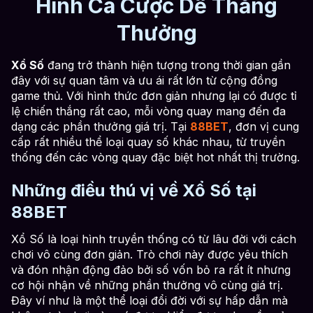
Hình Cá Cược Dễ Thắng
Thưởng
Xổ Số
đang trở thành hiện tượng trong thời gian gần
đây với sự quan tâm và ưu ái rất lớn từ cộng đồng
game thủ. Với hình thức đơn giản nhưng lại có được tỉ
lệ chiến thắng rất cao, mỗi vòng quay mang đến đa
dạng các phần thưởng giá trị. Tại
88BET
, đơn vị cung
cấp rất nhiều thể loại quay số khác nhau, từ truyền
thống đến các vòng quay đặc biệt hot nhất thị trường.
Những điều thú vị về Xổ Số tại
88BET
Xổ Số là loại hình truyền thống có từ lâu đời với cách
chơi vô cùng đơn giản. Trò chơi này được yêu thích
và đón nhận động đảo bởi số vốn bỏ ra rất ít nhưng
cơ hội nhận về những phần thưởng vô cùng giá trị.
Đây ví như là một thể loại đổi đời với sự hấp dẫn mà