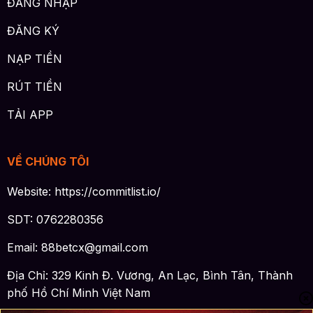
ĐĂNG NHẬP
ĐĂNG KÝ
NẠP TIỀN
RÚT TIỀN
TẢI APP
VỀ CHÚNG TÔI
Website: https://commitlist.io/
SDT: 0762280356
Email:
88betcx@gmail.com
Địa Chỉ: 329 Kinh Đ. Vương, An Lạc, Bình Tân, Thành
phố Hồ Chí Minh Việt Nam