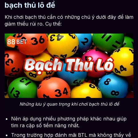
bạch thủ lô đề
Khi chơi bạch thủ cần có những chú ý dưới đây để làm
giảm thiểu rủi ro. Cụ thể:
Những lưu ý quan trọng khi chơi bạch thủ lô đề
Nên áp dụng nhiều phương pháp khác nhau giúp
tìm ra cặp số tiềm năng nhất.
Trong trường hợp đánh mãi BTL mà không thấy về