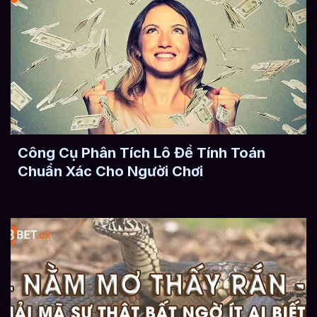
Công Cụ Phân Tích Lô Đề Tính Toán
Chuẩn Xác Cho Người Chơi