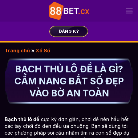
Chuyển
đến
nội
dung
ĐĂNG KÝ
Trang chủ
»
Xổ Số
BẠCH THỦ LÔ ĐỀ LÀ GÌ?
CẨM NANG BẮT SỐ ĐẸP
VÀO BỜ AN TOÀN
Bạch thủ lô đề
cực kỳ đơn giản, chơi dễ nên hầu hết
các tay chơi đỏ đen đều ưa chuộng. Bạn sẽ dùng tới
các phương pháp soi cầu nhằm tìm ra con số đẹp dự