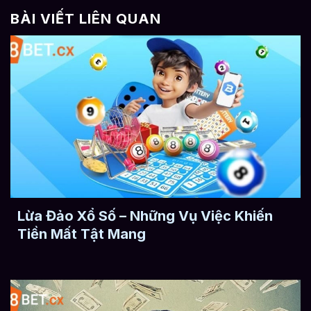
BÀI VIẾT LIÊN QUAN
Lừa Đảo Xổ Số – Những Vụ Việc Khiến
Tiền Mất Tật Mang