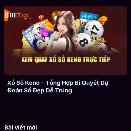
Xổ Số Keno – Tổng Hợp Bí Quyết Dự
Đoán Số Đẹp Dễ Trúng
Bài viết mới