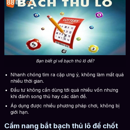
Bạn biết gì về bạch thủ lô đề?
Nhanh chóng tìm ra cặp ưng ý, không làm mất quá
nhiều thời gian.
Đầu tư không cần dùng tới quá nhiều vốn nhưng
khi đánh song thủ hay các dàn đề.
Áp dụng được nhiều phương pháp chơi, không bị
giới hạn.
Cẩm nang bắt bạch thủ lô đề chốt