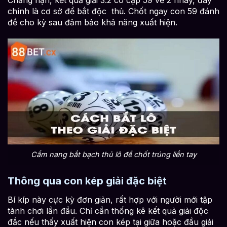
Chẳng hạn, kết quả giải 3.2 có cặp 59 về 2 nháy, đây
chính là cơ sở để bắt độc thủ. Chốt ngay con 59 đánh
đề cho kỳ sau đảm bảo khả năng xuất hiện.
Cẩm nang bắt bạch thủ lô đề chốt trúng liền tay
Thông qua con kép giải đặc biệt
Bí kíp này cực kỳ đơn giản, rất hợp với người mới tập
tành chơi lần đầu. Chỉ cần thống kê kết quả giải độc
đắc nếu thấy xuất hiện con kép tại giữa hoặc đầu giải