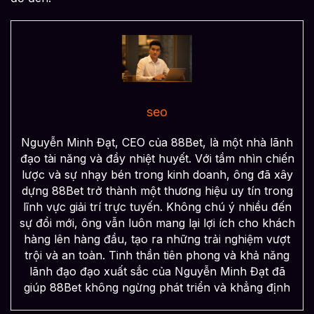
seo
Nguyễn Minh Đạt, CEO của 88Bet, là một nhà lãnh
đạo tài năng và đầy nhiệt huyết. Với tầm nhìn chiến
lược và sự nhạy bén trong kinh doanh, ông đã xây
dựng 88Bet trở thành một thương hiệu uy tín trong
lĩnh vực giải trí trực tuyến. Không chú ý nhiều đến
sự đổi mới, ông vẫn luôn mang lại lợi ích cho khách
hàng lên hàng đầu, tạo ra những trải nghiệm vượt
trội và an toàn. Tinh thần tiên phong và khả năng
lãnh đạo đạo xuất sắc của Nguyễn Minh Đạt đã
giúp 88Bet không ngừng phát triển và khẳng định