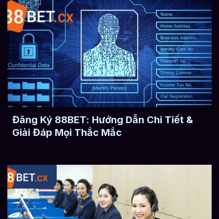
Đăng Ký 88BET: Hướng Dẫn Chi Tiết &
Giải Đáp Mọi Thắc Mắc