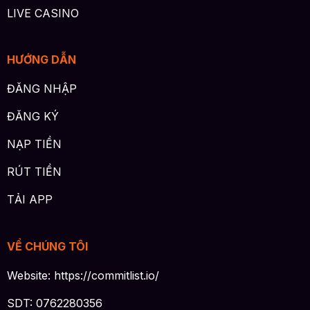
LIVE CASINO
HƯỚNG DẪN
ĐĂNG NHẬP
ĐĂNG KÝ
NẠP TIỀN
RÚT TIỀN
TẢI APP
VỀ CHÚNG TÔI
Website: https://commitlist.io/
SDT: 0762280356