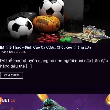
Tổng quan về sảnh thể thao
Ưu điểm khác biệt tạo ra sự nổi bật
IM Thể Thao – Đỉnh Cao Cá Cược, Chốt Kèo Thắng Lớn
của sảnh thể thao
Tháng hai 25, 2025
Tại đây có đầy đủ sự hiện diện của trò chơi từ truyền
IM thể thao chuyên mang tới cho người chơi các trận đấu
thống cho tới nhiều cuộc thi đấu eSports đầy lôi cuốn.
hàng đầu thế [...]
Chỉ cần dành ra một chút thời gian, lựa chọn một
game thích hợp nhất với bản thân mình để chiến đấu
XEM THÊM
với các đối thủ xứng tầm.
Xem thêm:
Bắn Cá 88Bet Nổi Bật Với Không
Gian Giải Trí Đặc Sắc, Thu Hút
Đa dạng bộ môn thể thao