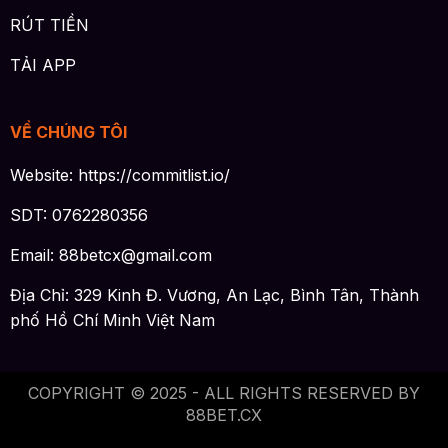
RÚT TIỀN
TẢI APP
VỀ CHÚNG TÔI
Website: https://commitlist.io/
SDT: 0762280356
Email:
88betcx@gmail.com
Địa Chỉ: 329 Kinh Đ. Vương, An Lạc, Bình Tân, Thành
phố Hồ Chí Minh Việt Nam
COPYRIGHT © 2025 - ALL RIGHTS RESERVED BY
88BET.CX