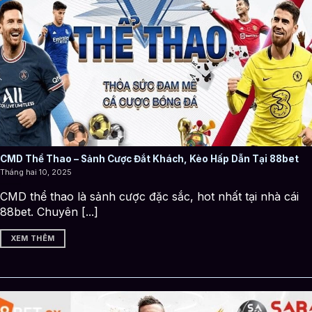
Nhiều khuyến mãi hấp dẫn
Cũng ở sảnh này, chúng tôi thường xuyên triển khai
các chương trình ưu đãi cao cấp như hoàn trả thua lỗ,
thưởng nạp vốn, đặt cược miễn phí dành riêng cho
những người đam mê bộ môn đánh kèo cược. Những
chính sách này không chỉ tăng giá trị trải nghiệm cho
người dùng mà còn tạo thêm vô cùng nhiều động lực
để giành lấy tiền thưởng, có cơ hội đổi đời lớn.
CMD Thể Thao – Sảnh Cược Đắt Khách, Kèo Hấp Dẫn Tại 88bet
Tháng hai 10, 2025
CMD thể thao là sảnh cược đặc sắc, hot nhất tại nhà cái
88bet. Chuyên [...]
XEM THÊM