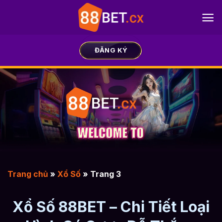
Chuyển
đến
nội
dung
ĐĂNG KÝ
Trang chủ
»
Xổ Số
»
Trang 3
Xổ Số 88BET – Chi Tiết Loại