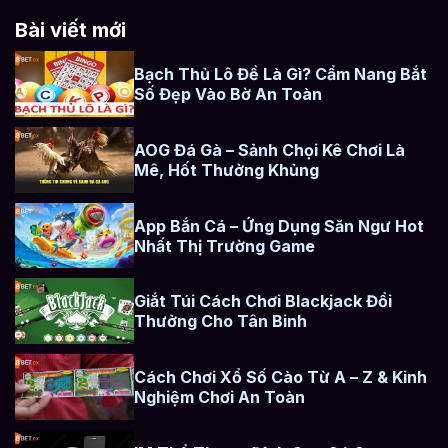
Bài viết mới
Bạch Thủ Lô Đề Là Gì? Cẩm Nang Bắt
Số Đẹp Vào Bờ An Toàn
AOG Đá Gà – Sảnh Chọi Kê Chơi Là
Mê, Hốt Thưởng Khủng
App Bắn Cá – Ứng Dụng Săn Ngư Hot
Nhất Thị Trường Game
Giắt Túi Cách Chơi Blackjack Đổi
Thưởng Cho Tân Binh
Cách Chơi Xổ Số Cào Từ A – Z & Kinh
Nghiệm Chơi An Toàn