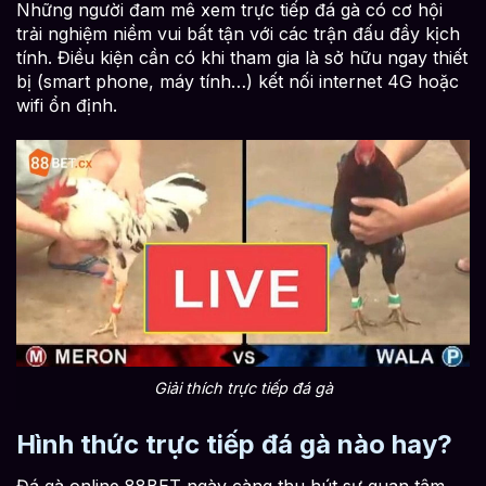
Những người đam mê xem trực tiếp đá gà có cơ hội
trải nghiệm niềm vui bất tận với các trận đấu đầy kịch
tính. Điều kiện cần có khi tham gia là sở hữu ngay thiết
bị (smart phone, máy tính…) kết nối internet 4G hoặc
wifi ổn định.
Giải thích trực tiếp đá gà
Hình thức trực tiếp đá gà nào hay?
Đá gà online 88BET ngày càng thu hút sự quan tâm