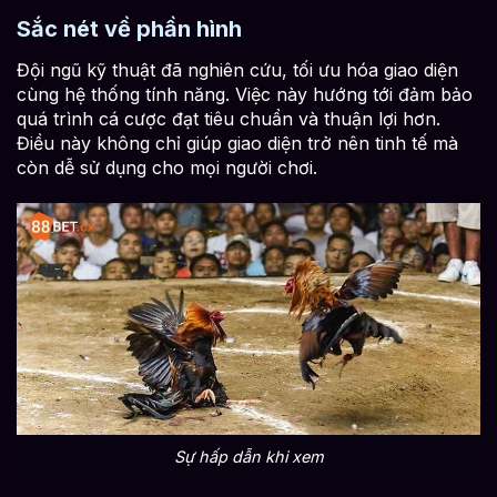
Sắc nét về phần hình
Đội ngũ kỹ thuật đã nghiên cứu, tối ưu hóa giao diện
cùng hệ thống tính năng. Việc này hướng tới đảm bảo
quá trình cá cược đạt tiêu chuẩn và thuận lợi hơn.
Điều này không chỉ giúp giao diện trở nên tinh tế mà
còn dễ sử dụng cho mọi người chơi.
Sự hấp dẫn khi xem