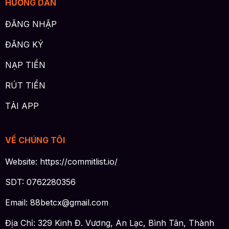
HƯỚNG DẪN
ĐĂNG NHẬP
ĐĂNG KÝ
NẠP TIỀN
RÚT TIỀN
TẢI APP
VỀ CHÚNG TÔI
Website: https://commitlist.io/
SDT: 0762280356
Email:
88betcx@gmail.com
Địa Chỉ: 329 Kinh Đ. Vương, An Lạc, Bình Tân, Thành