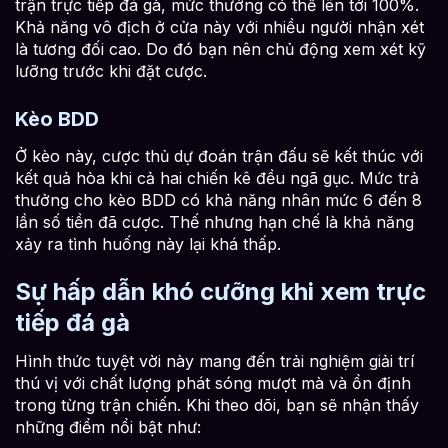
trận trực tiếp đá gà, mức thưởng có thể lên tới 100%.
Khả năng vô địch ở cửa này với nhiều người nhận xét
là tương đối cao. Do đó bạn nên chủ động xem xét kỹ
lưỡng trước khi đặt cược.
Kèo BDD
Ở kèo này, cược thủ dự đoán trận đấu sẽ kết thúc với
kết quả hòa khi cả hai chiến kê đều ngã gục. Mức trả
thưởng cho kèo BDD có khả năng nhân mức 6 đến 8
lần số tiền đã cược. Thế nhưng hạn chế là khả năng
xảy ra tình huống này lại khá thấp.
Sự hấp dẫn khó cưỡng khi xem trực
tiếp đá gà
Hình thức tuyệt vời này mang đến trải nghiệm giải trí
thú vị với chất lượng phát sóng mượt mà và ổn định
trong từng trận chiến. Khi theo dõi, bạn sẽ nhận thấy
những điểm nổi bật như: