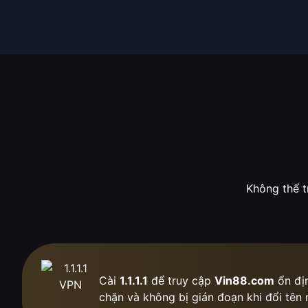
Không thể t
Cài
1.1.1.1
để truy cập
Vin88.com
ổn địn
chặn
và không bị gián đoạn khi đổi tên